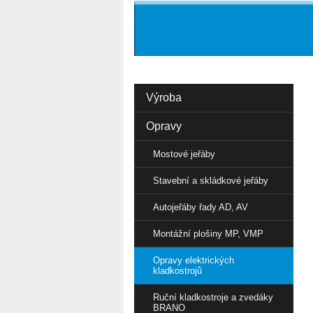
Výroba
Opravy
Mostové jeřáby
Stavební a skládkové jeřáby
Autojeřáby řady AD, AV
Montážní plošiny MP, VMP
Opravy elektrických
kladkostrojů
Ruční kladkostroje a zvedáky
BRANO