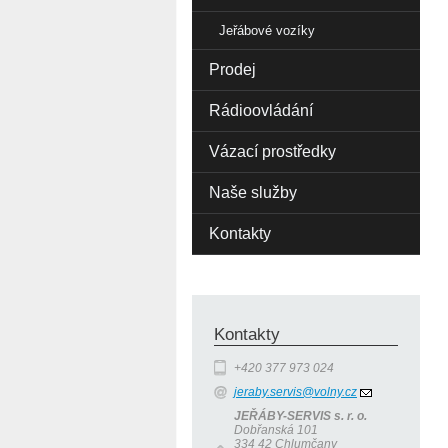
Jeřábové vozíky
Prodej
Rádioovládání
Vázací prostředky
Naše služby
Kontakty
Kontakty
+420 377 973 024
jeraby.servis@volny.cz
JEŘÁBY-SERVIS s. r. o.
Dobřanská 101
334 42 Chlumčany