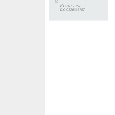
IČO 26368757
DIČ CZ26368757