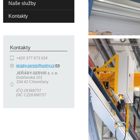
Naše služby
Kontakty
Kontakty
+420 377 973 024
jeraby.servis@volny.cz
JEŘÁBY-SERVIS s. r. o.
Dobřanská 101
334 42 Chlumčany
IČO 26368757
DIČ CZ26368757