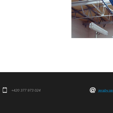
+420 377 973 024
jeraby.s