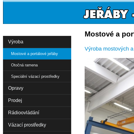
Mostové a por
Výroba
Výroba mostových a 
Mostové a portálové jeřáby
Otočná ramena
Speciální vázací prostředky
Opravy
Prodej
Rádioovládání
Vázací prostředky